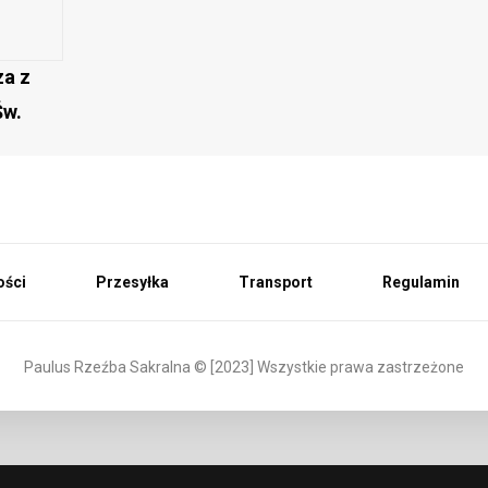
za z
Św.
ości
Przesyłka
Transport
Regulamin
Paulus Rzeźba Sakralna © [2023] Wszystkie prawa zastrzeżone