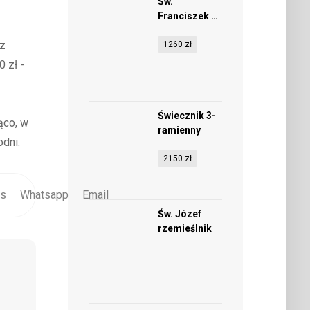
Św.
Franciszek z
Paoli
(z
1260
zł
 zł -
Świecznik 3-
ąco, w
ramienny
dni.
2150
zł
us
Whatsapp
Email
Św. Józef
rzemieślnik