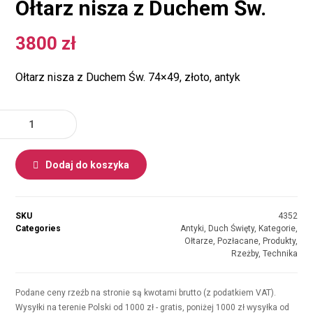
Ołtarz nisza z Duchem Św.
3800
zł
Ołtarz nisza z Duchem Św. 74×49, złoto, antyk
Dodaj do koszyka
SKU
4352
Categories
Antyki
,
Duch Święty
,
Kategorie
,
Ołtarze
,
Pozłacane
,
Produkty
,
Rzeżby
,
Technika
Podane ceny rzeźb na stronie są kwotami brutto (z podatkiem VAT).
Wysyłki na terenie Polski od 1000 zł - gratis, poniżej 1000 zł wysyłka od