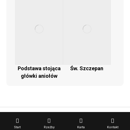
Podstawa stojąca
Św. Szczepan
główki aniołów
Paulus Rzeźba Sakralna © [2023] Wszystkie prawa
zastrzeżone
Start
Rzeźby
Karta
Kontakt