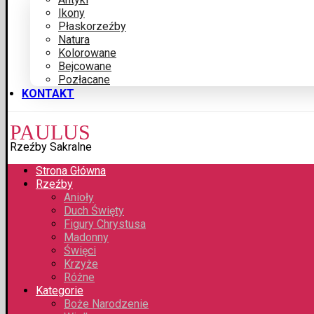
Ikony
Płaskorzeźby
Natura
Kolorowane
Bejcowane
Pozłacane
KONTAKT
PAULUS
Rzeźby Sakralne
Strona Główna
Rzeźby
Anioły
Duch Święty
Figury Chrystusa
Madonny
Święci
Krzyże
Różne
Kategorie
Boże Narodzenie