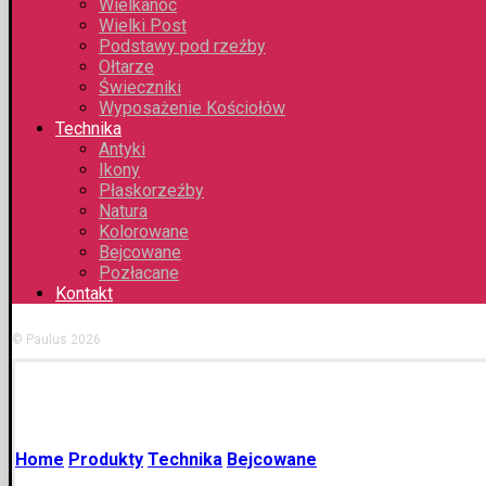
Wielkanoc
Wielki Post
Podstawy pod rzeźby
Ołtarze
Świeczniki
Wyposażenie Kościołów
Technika
Antyki
Ikony
Płaskorzeźby
Natura
Kolorowane
Bejcowane
Pozłacane
Kontakt
© Paulus 2026
Home
Produkty
Technika
Bejcowane