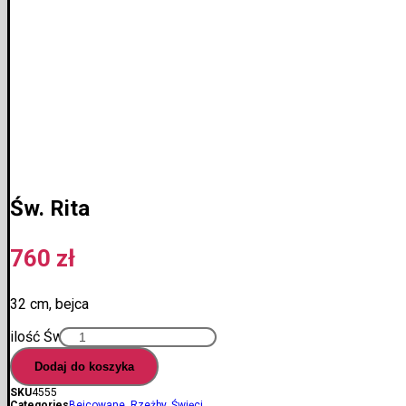
Św. Rita
760
zł
32 cm, bejca
ilość Św. Rita
Dodaj do koszyka
SKU
4555
Categories
Bejcowane
,
Rzeżby
,
Święci