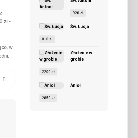
Św. Antoni
(z
920
zł
 zł -
Św. Łucja
810
zł
ąco, w
Złożenie w
dni.
grobie
2200
zł
Anioł
2850
zł