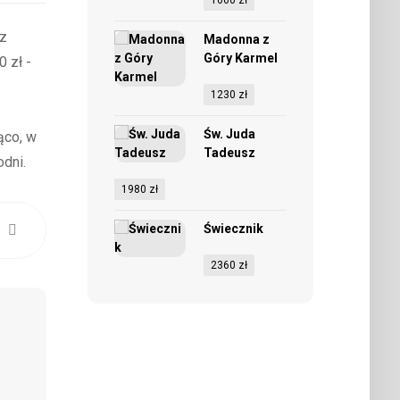
1660
zł
(z
Madonna z
Góry Karmel
 zł -
1230
zł
Św. Juda
ąco, w
Tadeusz
dni.
1980
zł
Świecznik
2360
zł