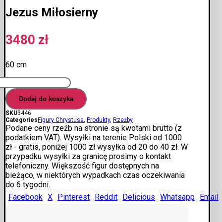
Jezus Miłosierny
3480
zł
60 cm
ilość
Jezus
Dodaj do koszyka
Miłosierny
SKU
3446
Categories
Figury Chrystusa
,
Produkty
,
Rzeżby
Podane ceny rzeźb na stronie są kwotami brutto (z
podatkiem VAT). Wysyłki na terenie Polski od 1000
zł - gratis, poniżej 1000 zł wysyłka od 20 do 40 zł. W
przypadku wysyłki za granicę prosimy o kontakt
telefoniczny. Większość figur dostępnych na
bieżąco, w niektórych wypadkach czas oczekiwania
do 6 tygodni.
Facebook
X
Pinterest
Reddit
Delicious
Whatsapp
Email