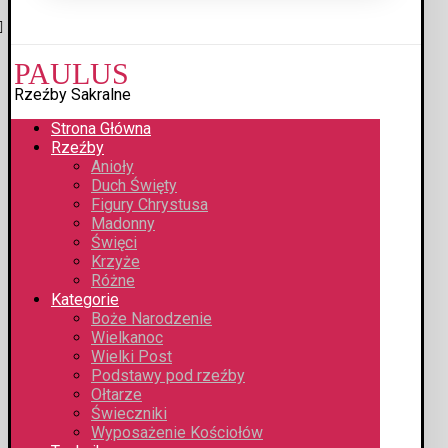
PAULUS
Rzeźby Sakralne
Strona Główna
Rzeźby
Anioły
Duch Święty
Figury Chrystusa
Madonny
Święci
Krzyże
Różne
Kategorie
Boże Narodzenie
Wielkanoc
Wielki Post
Podstawy pod rzeźby
Ołtarze
Świeczniki
Wyposażenie Kościołów