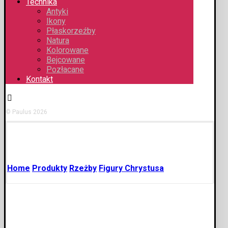
Technika
Antyki
Ikony
Płaskorzeźby
Natura
Kolorowane
Bejcowane
Pozłacane
Kontakt
© Paulus 2026
Home
Produkty
Rzeżby
Figury Chrystusa