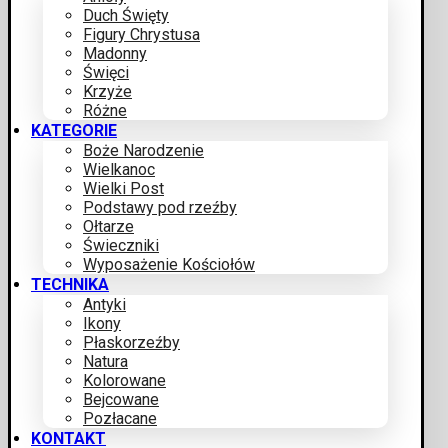
Duch Święty
Figury Chrystusa
Madonny
Święci
Krzyże
Różne
KATEGORIE
Boże Narodzenie
Wielkanoc
Wielki Post
Podstawy pod rzeźby
Ołtarze
Świeczniki
Wyposażenie Kościołów
TECHNIKA
Antyki
Ikony
Płaskorzeźby
Natura
Kolorowane
Bejcowane
Pozłacane
KONTAKT