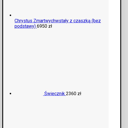
Chrystus Zmartwychwstały z czaszką (bez
podstawy)
6950
zł
Świecznik
2360
zł