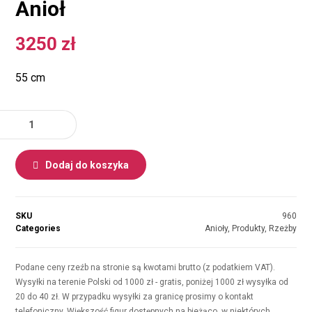
Anioł
3250
zł
55 cm
Dodaj do koszyka
SKU
960
Categories
Anioły
,
Produkty
,
Rzeżby
Podane ceny rzeźb na stronie są kwotami brutto (z podatkiem VAT).
Wysyłki na terenie Polski od 1000 zł - gratis, poniżej 1000 zł wysyłka od
20 do 40 zł. W przypadku wysyłki za granicę prosimy o kontakt
telefoniczny. Większość figur dostępnych na bieżąco, w niektórych