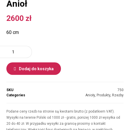
Anioł
2600
zł
60 cm
Dodaj do koszyka
SKU
750
Categories
Anioły
,
Produkty
,
Rzeżby
Podane ceny rzeźb na stronie są kwotami brutto (z podatkiem VAT).
Wysyłki na terenie Polski od 1000 zł - gratis, poniżej 1000 zł wysyłka od
20 do 40 zł. W przypadku wysyłki za granicę prosimy o kontakt
telefoniczny. Większość figur dostępnych na bieżąco, w niektórych